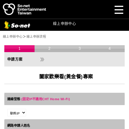
前往
前往
So-net
So-net
官網
官網
前往
So-net
寬頻首頁
目前頁面：
線上申辦中心
線上申辦中心
＞
線上申辦流程
1
2
3
4
闔家歡樂看(黃金餐)專案
連線型態
(固定IP不適用CHT Home Wi-Fi)
網路申請人姓名