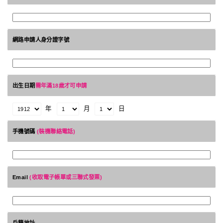
網路申請人身分證字號
出生日期
需年滿18歲才可申請
年
月
日
手機號碼
(裝機聯絡電話)
Email
(收取電子帳單或三聯式發票)