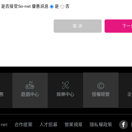
是否接受So-net 優惠訊息
是
否
取 消
下一
務
遊戲中心
娛樂中心
授權經營
企
前往
S
net
合作提案
人才招募
營業規章
隱私權政策