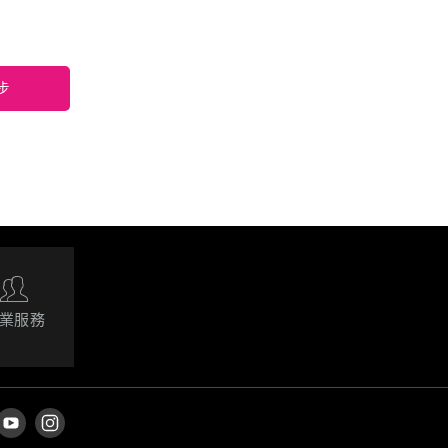
步
業服務
o-net Facebook
前往
So-net YouTube
前往
So-net Instagram
粉絲專頁（另開新視窗）
頻道（另開新視窗）
（另開新視窗）