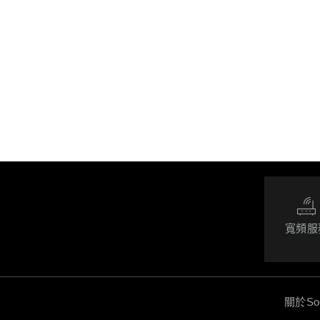
寬頻服
關於So-