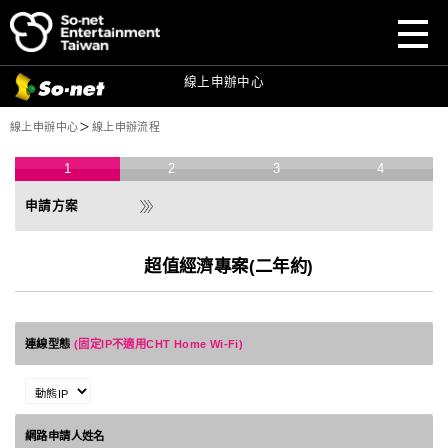
前往
前往
So-net
So-net
官網
官網
前往
So-net
寬頻首頁
目前頁面：
線上申辦中心
線上申辦中心
＞
線上申辦流程
1
2
3
4
超值經濟專案(二年約)
連線型態
(固定IP不適用CHT Home Wi-Fi)
網路申請人姓名