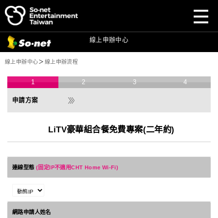
前往
前往
So-net
So-net
官網
官網
前往
So-net
寬頻首頁
目前頁面：
線上申辦中心
線上申辦中心
＞
線上申辦流程
1
2
3
4
LiTV豪華組合餐免費專案(二年約)
連線型態
(固定IP不適用CHT Home Wi-Fi)
網路申請人姓名