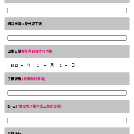
網路申請人身分證字號
出生日期
需年滿18歲才可申請
年
月
日
手機號碼
(裝機聯絡電話)
Email
(收取電子帳單或三聯式發票)