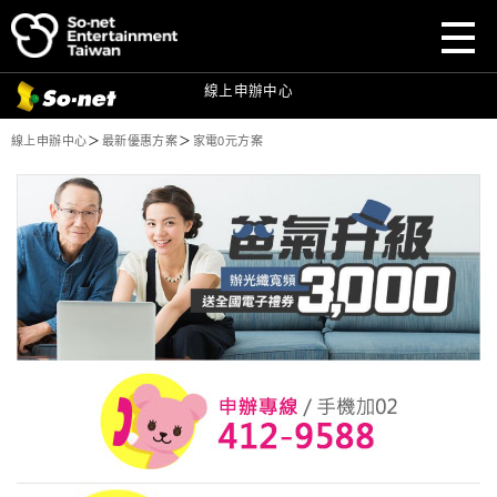
前往
前往
So-net
So-net
官網
官網
前往
So-net
寬頻首頁
目前頁面：
線上申辦中心
So-net 寬頻申辦方案：家電0元方案
線上申辦中心
＞
最新優惠方案
＞
家電0元方案