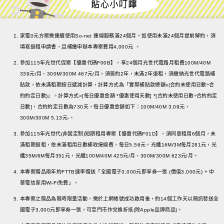
家電0元方案需連續使用So-net 連線服務滿24個月。如使用未滿24個月提前解約，須
填寫退租申請書，且補繳申辦本專案費用4,000元 。
參加115年光世代促案【優惠代碼F00B】，享24個月光世代電路月租費100M/40M
339元/月、300M/300M 467元/月，須簽約2年，未滿2年退租，須繳納光世代電路補
貼款，依未滿租期按日遞減計算，計算方式為「實際補貼款總額x(合約未使用日數÷合
約約定日數)」。計算方式=[每日優惠金額 *優惠使用天數] *[合約未使用日數÷合約約定
日數]，合約約定日數為730天，每日優惠金額如下：100M/40M 3.09元、
300M/300M 5.13元-。
參加115年光世代(非固定制)短期租用專案【優惠代碼F01D】，須同意租用6個月，未
滿租期退租，依未滿租用日數補收接線費，每日5.56元。光纖16M/3M每月281元，光
纖35M/6M每月351元，光纖100M/40M 425元/月、300M/300M 623元/月。
本專案贈品兩年約FTTB速率贈送「全國電子3,000元即享券一張 (價值3,000元) + 中
華電信家用Wi-Fi免費」。
本專案之贈品為限時限量活動，需於上網帳號成功啟用後，約14個工作天以簡訊發送全
國電子3,000元即享券一張，可至門市作兌換折抵(除Apple品牌商品)。