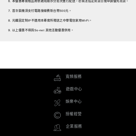
本優惠專案贈品將依啟用順序分批次進行配送，恕無法指定到貨日或申請優先出貨。
首次裝機須支付電路接線費新台幣500元。
光纖固定制IP不適用本專案所贈送之中華電信家用Wi-Fi。
以上優惠不得與So-net 其他活動優惠併用。
寬頻服務
遊戲中心
娛樂中心
授權經營
企業服務