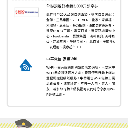
全聯頂規好禮組3,000元即享券
此券可至20大品牌自選面額，多次自由選配：
全聯、王品集團、7-ELEVEN、全家、家樂福、
大潤發、屈臣氏、特力集團、漢來美食通用券、
遠東SOGO百貨、遠東百貨、遠東巨城購物中
心、foodpanda、寶雅集團、漢神百貨/漢神巨
蛋、瓦城集團、爭鮮集團、小北百貨、美廉社&
三友通用、楓康超市。。
中華電信 家用Wifi
Wi-Fi不受有線網路架設環境之侷限，只要家中
Wi-Fi無線訊號可及之處，皆可使用行動上網裝
置輕鬆遨遊網際網路。中華電信Wi-Fi無線上網
品質優良、速度穩定，不只一人用，家人、朋
友…等多部行動上網裝置可以同時分享家用Wi-
Fi訊號上網。