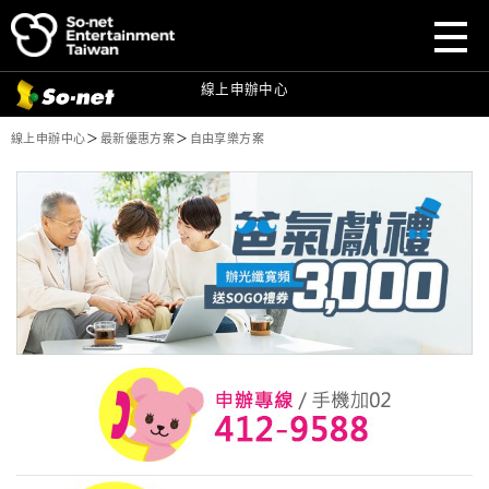
前往
前往
So-net
So-net
官網
官網
前往
So-net
寬頻首頁
目前頁面：
線上申辦中心
So-net 寬頻申辦方案：自由享樂方案
線上申辦中心
＞
最新優惠方案
＞
自由享樂方案