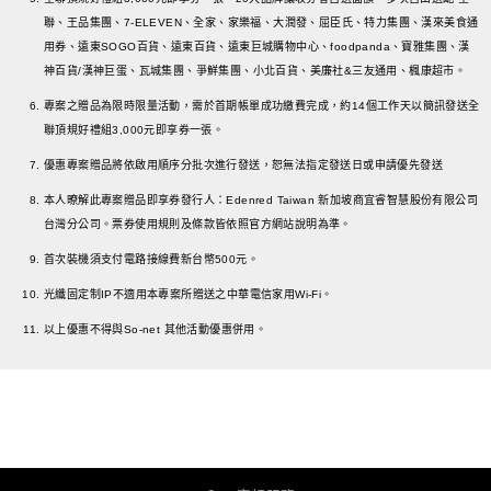
聯、王品集團、7-ELEVEN、全家、家樂福、大潤發、屈臣氏、特力集團、漢來美食通
用券、遠東SOGO百貨、遠東百貨、遠東巨城購物中心、foodpanda、寶雅集團、漢
神百貨/漢神巨蛋、瓦城集團、爭鮮集團、小北百貨、美廉社&三友通用、楓康超市。
專案之贈品為限時限量活動，需於首期帳單成功繳費完成，約14個工作天以簡訊發送全
聯頂規好禮組3,000元即享券一張。
優惠專案贈品將依啟用順序分批次進行發送，恕無法指定發送日或申請優先發送
本人暸解此專案贈品即享券發行人：Edenred Taiwan 新加坡商宜睿智慧股份有限公司
台灣分公司。票券使用規則及條款皆依照官方網站說明為準。
首次裝機須支付電路接線費新台幣500元。
光纖固定制IP不適用本專案所贈送之中華電信家用Wi-Fi。
以上優惠不得與So-net 其他活動優惠併用。