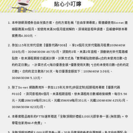
本申辦網頁禮券自由兌換方案，合約方案名稱「自由享樂專案」需連續使用So-net 連
線服務滿30個月。如使用未滿30個月提前解約，須填寫退租申請書，且補繳申辦本專
案費用4,000元 。
參加115年光世代促案【優惠代碼F00B】，享24個月光世代電路月租費100M/40M
339元/月、300M/300M 467元/月，須簽約2年，未滿2年退租，須繳納光世代電路補
貼款，依未滿租期按日遞減計算，計算方式為「實際補貼款總額x(合約未使用日數÷合
約約定日數)」。計算方式=[每日優惠金額 *優惠使用天數] *[合約未使用日數÷合約約定
日數]，合約約定日數為730天，每日優惠金額如下：100M/40M 3.09元、
300M/300M 5.13元。
除了So-net 網路費用外，參加115年光世代(非固定制)短期租用專案【優惠代碼
F01D】，須同意租用6個月，未滿租期退租，依未滿租用日數補收接線費，每日5.56
元。光纖16M/3M每月281元，光纖35M/6M每月351元，光纖100M/40M 425元/月、
300M/300M 623元/月。
本專案贈品兩年約FTTB速率贈送「全聯頂規好禮組3,000元即享券一張 (無效期) + 中
華電信家用Wi-Fi免費」。
全聯頂規好禮組3,000元即享券一張，20大品牌讓收券者自選面額，多次自由選配-全